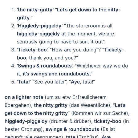
‘
the nitty-gritty’
“
Let’s get down to the nitty-
gritty.
”
‘
Higgledy-piggeldy’
“The storeroom is all
higgledy-piggeldy
at the moment, we are
seriously going to have to sort it out”.
‘
Tickety-boo
’. “How are you doing”? “
Tickety-
boo
, thank you, and you?”
‘
Swings & roundabouts
’. “Whichever way we do
it,
it’s swings and roundabouts
.”
‘
Tata!
’ “See you later”, ”
Aye
, tata!”
on a lighter note
(um zu etw Erfreulicherem
übergehen),
the nitty gritty
(das Wesentliche), “
Let’s
get down to the nitty gritty
” (Kommen wir zur Sache),
higgledy-piggeldy
(drunter & drüber),
tickety-boo
(in
bester Ordnung),
swings & roundabouts
(Es ist
gehupft wie gesprungen),
tata
(Tschüss),
Aye